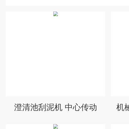
澄清池刮泥机 中心传动
机