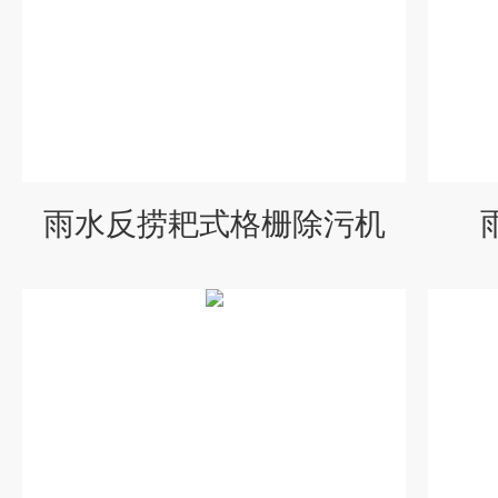
雨水反捞耙式格栅除污机