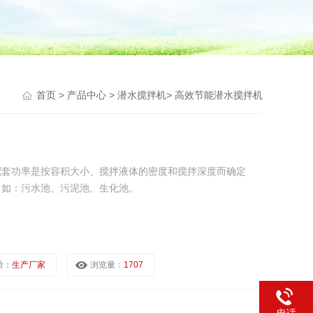
首页
>
产品中心
>
潜水搅拌机
>
高效节能潜水搅拌机
配套功率是按容积大小、搅拌液体的密度和搅拌深度而确定
。如：污水池、污泥池、生化池。
质：
生产厂家
浏览量：
1707