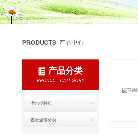
PRODUCTS
产品中心
产品分类
PRODUCT CATEGORY
潜水搅拌机
查看全部分类