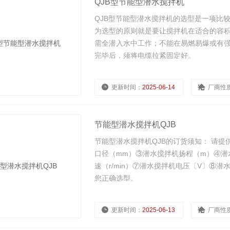
QJB型节能型潜水搅拌机
QJB型节能型潜水搅拌机的选型是一项比
为选型的原则就是要让搅拌机在适合的容积
需全潜入水中工作；不能在易燃易爆或有
完毕后，须将电缆拉紧固定好。
更新时间：
2025-06-14
厂商性
节能型潜水搅拌机QJB
节能型潜水搅拌机QJB的订货须知： 请
口径（mm）③潜水搅拌机扬程（m）④潜
速（r/min）⑦潜水搅拌机电压〔V〕⑧
您正确选型。
更新时间：
2025-06-13
厂商性