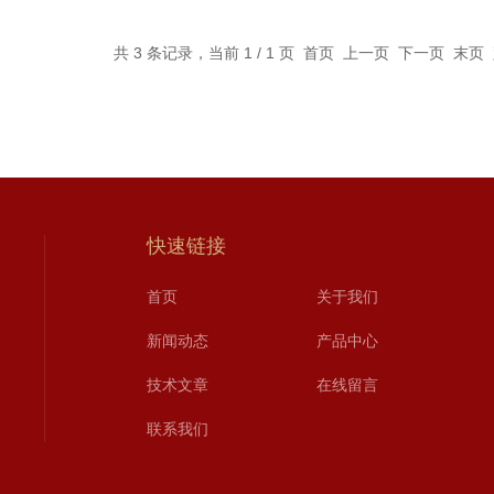
共 3 条记录，当前 1 / 1 页 首页 上一页 下一页 末
快速链接
首页
关于我们
新闻动态
产品中心
技术文章
在线留言
联系我们