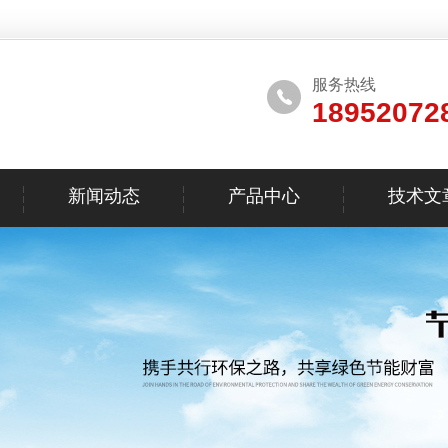
服务热线
18952072
新闻动态
产品中心
技术文