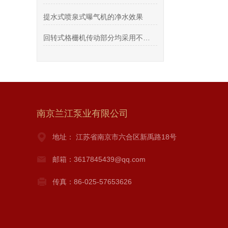
提水式喷泉式曝气机的净水效果
回转式格栅机传动部分均采用不锈钢材料，可有效防止设备的腐蚀损坏
南京兰江泵业有限公司
地址： 江苏省南京市六合区新禹路18号
邮箱：3617845439@qq.com
传真：86-025-57653626