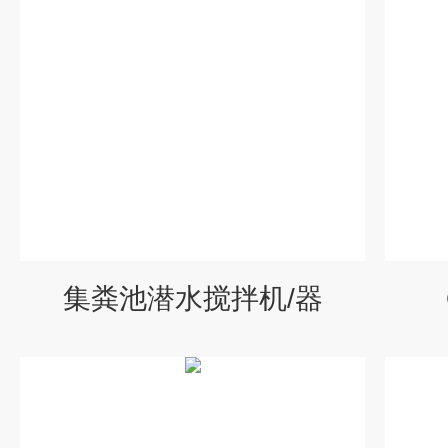
集粪池潜水搅拌机/器