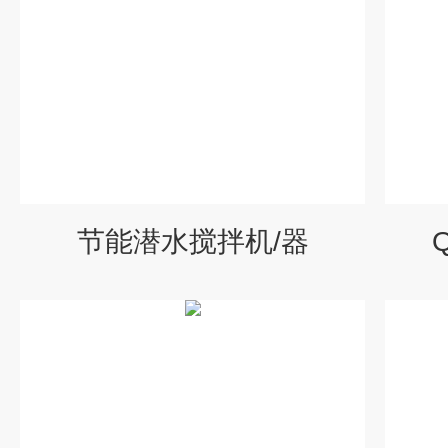
节能潜水搅拌机/器