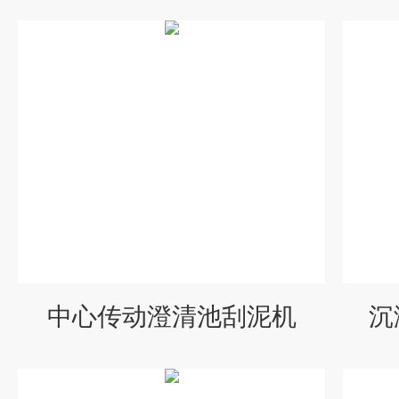
中心传动澄清池刮泥机
沉