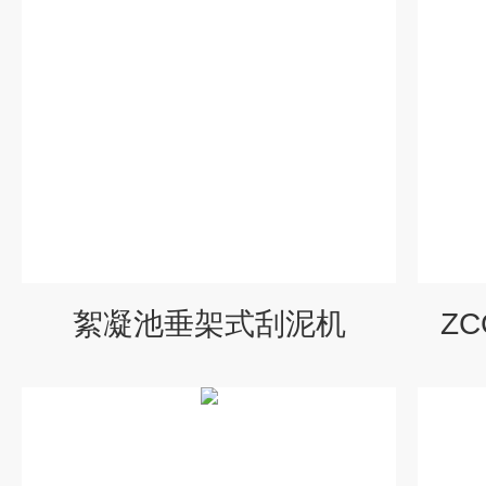
絮凝池垂架式刮泥机
Z