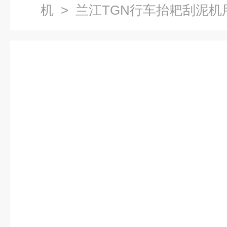
机
> 兰江TGN行车抬耙刮泥机