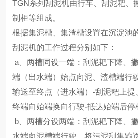
TGN系列刮泥机由行车、刮泥耙、
制柜等组成。
根据集泥槽、集渣槽设置在沉淀池
刮泥机的工作过程分别如下：
a、两槽同设一端：刮泥耙下降、撇
端（出水端）始点向泥、渣槽端行
输送至终点（进水端）-刮泥耙上提
终端向始端换向行驶-抵达始端后停
b、两槽分设两端：刮泥耙下降、撇
水端向泥槽端行驶，将污泥刮集输送