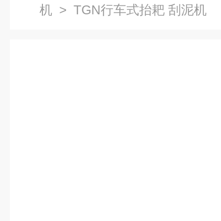
机
> TGN行车式抬耙 刮泥机