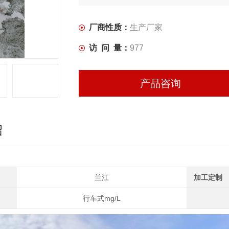
厂商性质：
生产厂家
访 问 量：
977
产品咨询
绍
兰江
加工定制
行车式mg/L