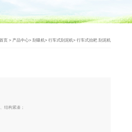
首页
>
产品中心
>
刮吸机
>
行车式刮泥机
> 行车式抬耙 刮泥机
便、结构紧凑；
龙轮、钢轮。