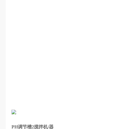
PH调节槽2搅拌机/器