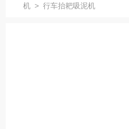
机
> 行车抬耙吸泥机