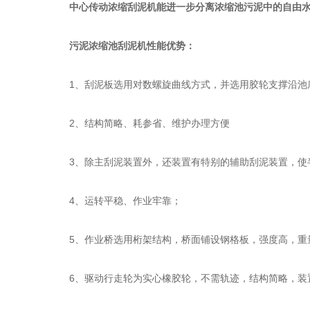
中心传动浓缩刮泥机能进一步分离浓缩池污泥中的自由
污泥浓缩池刮泥机性能优势：
1、刮泥板选用对数螺旋曲线方式，并选用胶轮支撑沿池底
2、结构简略、耗参省、维护办理方便
3、除主刮泥装置外，还装置有特别的辅助刮泥装置，使
4、运转平稳、作业牢靠；
5、作业桥选用桁架结构，桥面铺设钢格板，强度高，重
6、驱动行走轮为实心橡胶轮，不需轨迹，结构简略，装