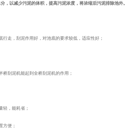
水分，以减少污泥的体积，提高污泥浓度，将浓缩后污泥排除池外。
行走，刮泥作用好，对池底的要求较低，适应性好；
半桥刮泥机能起到全桥刮泥机的作用；
量轻，能耗省；
置方便；