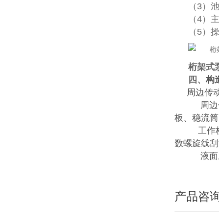
（3）
（4）
（5）
桁架式
四、
构
周边传
周边传
板、稳流筒
工作
数螺旋线刮
液面上
产品咨