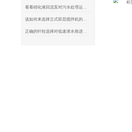
看看硝化液回流泵对污水处理运行效率的重要性
该如何来选择立式双层搅拌机的功率和转速呢？
正确的叶轮选择对低速潜水推进器的性能发挥起到至关重要的作用