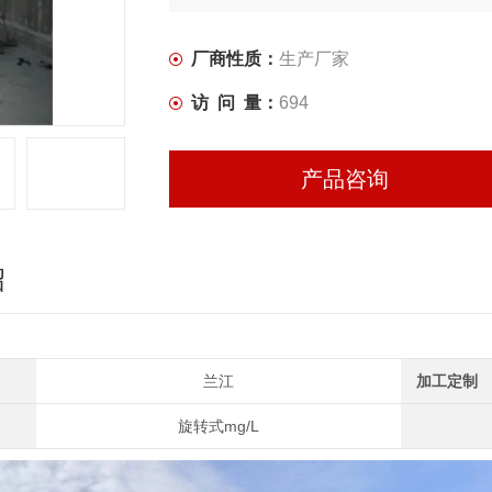
厂商性质：
生产厂家
访 问 量：
694
产品咨询
绍
兰江
加工定制
旋转式mg/L