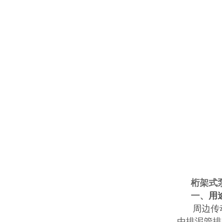
桁架式
一、
用
周边传
由排泥管排