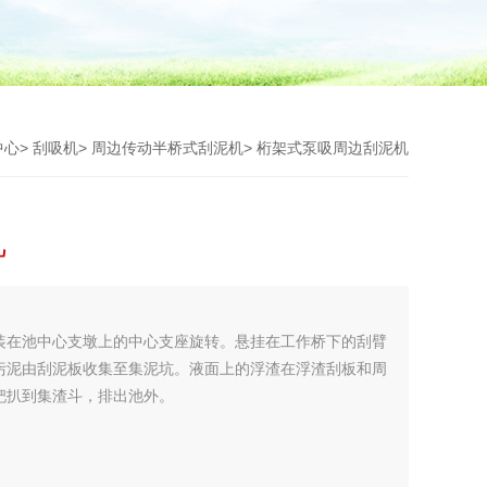
中心
>
刮吸机
>
周边传动半桥式刮泥机
> 桁架式泵吸周边刮泥机
机
装在池中心支墩上的中心支座旋转。悬挂在工作桥下的刮臂
污泥由刮泥板收集至集泥坑。液面上的浮渣在浮渣刮板和周
耙扒到集渣斗，排出池外。