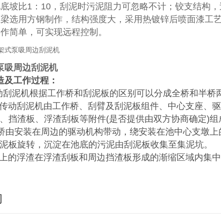
池底坡比1：10，刮泥时污泥阻力可忽略不计；铰支结构
主梁选用方钢制作，结构强度大，采用热镀锌后喷面漆工
操作简单，可实现远程控制。
泵吸周边刮泥机
造及工作过程：
动刮泥机根据工作桥和刮泥板的区别可以分成全桥和半桥
动刮泥机由工作桥、刮臂及刮泥板组件、中心支座、驱
、挡渣板、浮渣刮板等附件(是否提供由双方协商确定)组
桥由安装在周边的驱动机构带动，绕安装在池中心支墩上
泥板旋转，沉淀在池底的污泥由刮泥板收集至集泥坑。
的浮渣在浮渣刮板和周边挡渣板形成的渐缩区域内集中
询