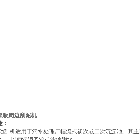
泵吸周边刮泥机
途：
动刮机适用于污水处理厂幅流式初次或二次沉淀池。其主
出，以便污泥回流或浓缩脱水。