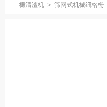
栅清渣机
> 筛网式机械细格栅