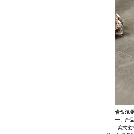
含银混
一
、
产
桨式搅