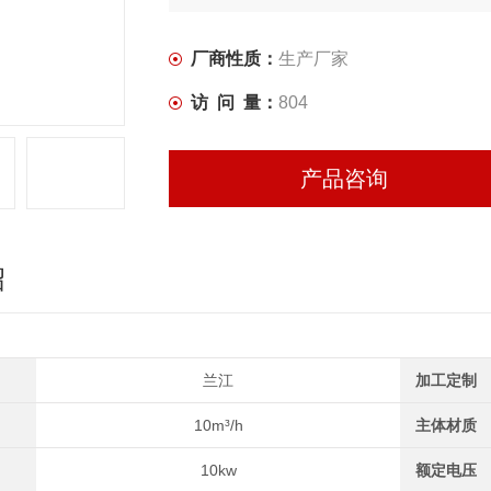
厂商性质：
生产厂家
访 问 量：
804
产品咨询
绍
兰江
加工定制
10m³/h
主体材质
10kw
额定电压