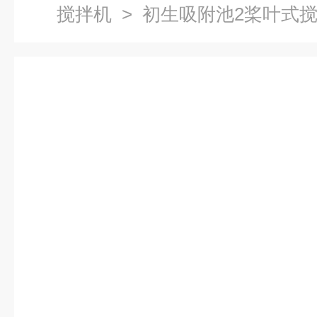
搅拌机
> 初生吸附池2桨叶式