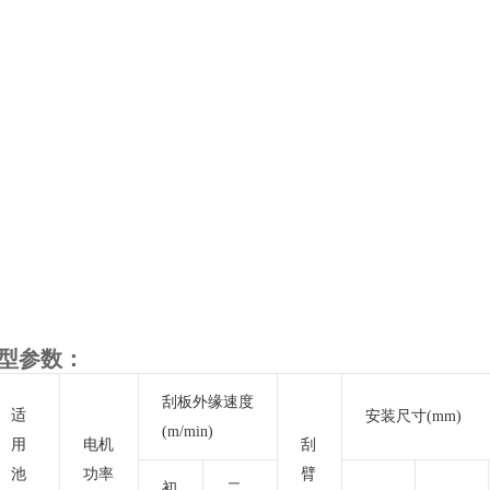
型参数：
刮板外缘速度
适
安装尺寸
(mm)
(m/min)
用
电机
刮
池
功率
臂
初
二