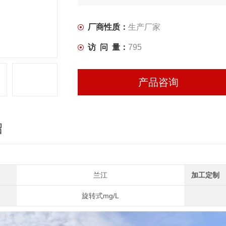
厂商性质：
生产厂家
访 问 量：
795
产品咨询
绍
兰江
加工定制
旋转式mg/L