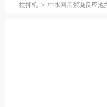
搅拌机
> 中水回用絮凝反应池