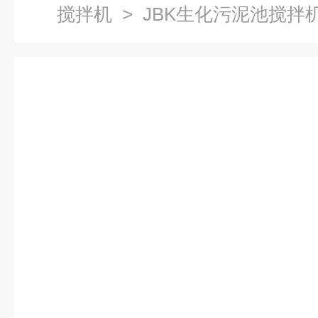
搅拌机
> JBK生化污泥池搅拌机