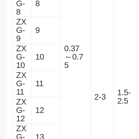
G-
8
8
ZX
G-
9
9
ZX
0.37
G-
10
～0.7
10
5
ZX
G-
11
11
1.5-
2-3
2.5
ZX
G-
12
12
ZX
G-
13