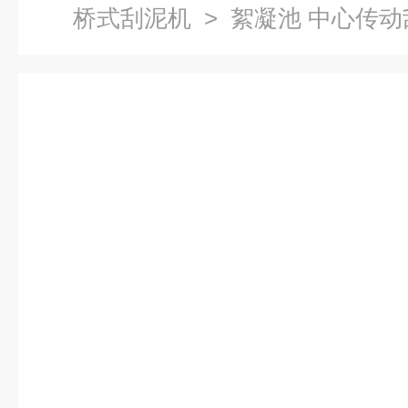
桥式刮泥机
> 絮凝池 中心传