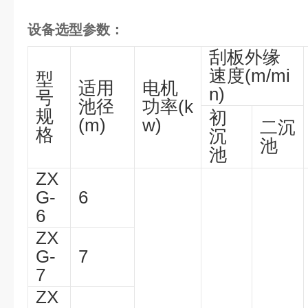
设备选型参数：
刮板外缘
速度(m/mi
型
适用
电机
n)
号
池径
功率(k
规
初
(m)
w)
二沉
格
沉
池
池
ZX
G-
6
6
ZX
G-
7
7
ZX