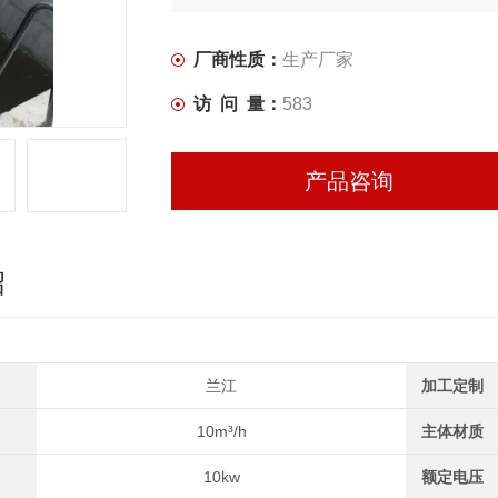
厂商性质：
生产厂家
访 问 量：
583
产品咨询
绍
兰江
加工定制
10m³/h
主体材质
10kw
额定电压