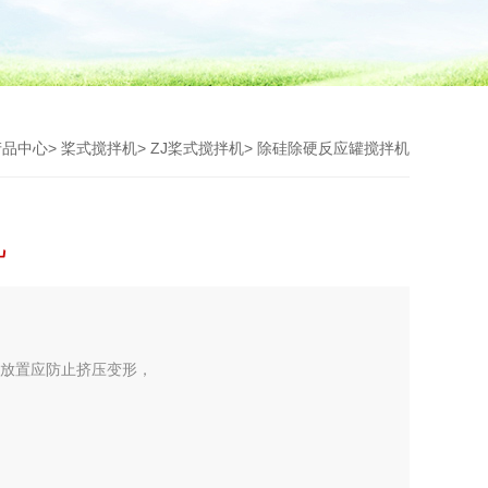
产品中心
>
桨式搅拌机
>
ZJ桨式搅拌机
> 除硅除硬反应罐搅拌机
机
平放置应防止挤压变形，