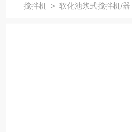
搅拌机
> 软化池浆式搅拌机/器