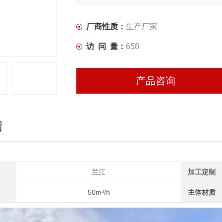
厂商性质：
生产厂家
访 问 量：
658
产品咨询
绍
兰江
加工定制
50m³/h
主体材质