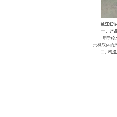
兰江低
一、
产
用于给
无机液体的
构造
二、