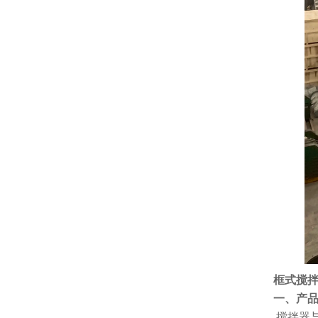
框式搅
一、
产
搅拌器