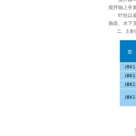
搅拌轴上夹
叶轮以
轴器、水下
、主要
二