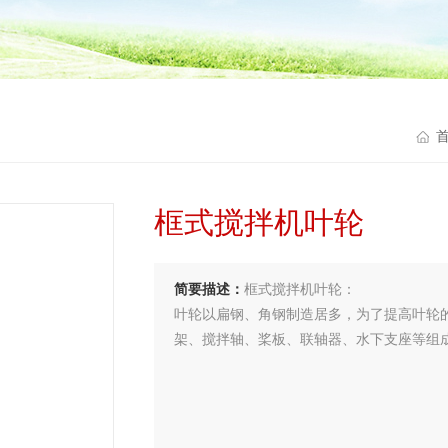
框式搅拌机叶轮
简要描述：
框式搅拌机叶轮：
叶轮以扁钢、角钢制造居多，为了提高叶轮
架、搅拌轴、桨板、联轴器、水下支座等组