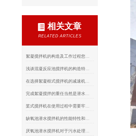
相关文章
RELATED ARTICLES
絮凝搅拌机的构造及工作过程您了解吗？
浅谈混凝反应池搅拌机的构造特点和组成部分
在选择絮凝框式搅拌机的减速机时需要考虑哪些因素？
完成絮凝搅拌的重任当然是潜水搅拌机啦！
桨式搅拌机在使用过程中需要牢记哪些要点？
缺氧池潜水搅拌机的性能特性和应用体现在哪些方面？
厌氧池潜水搅拌机对于污水处理的重要性有多大？