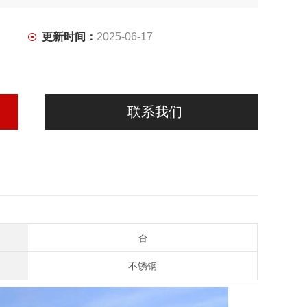
更新时间：
2025-06-17
联系我们
否
不锈钢