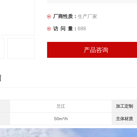
厂商性质：
生产厂家
访 问 量：
688
产品咨询
绍
兰江
加工定制
50m³/h
主体材质