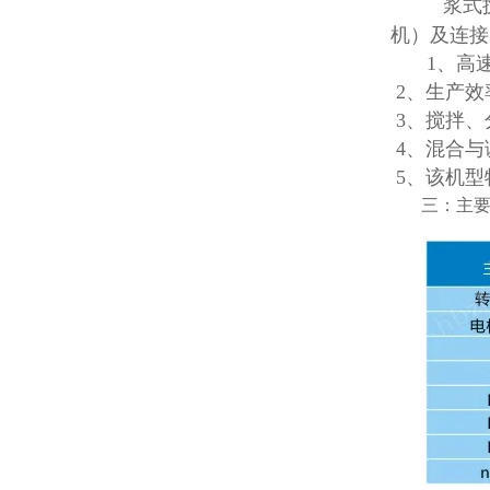
浆式
机）及连接
1、高
2、生产效
3、搅拌、
4、混合与
5、该机型
三：主