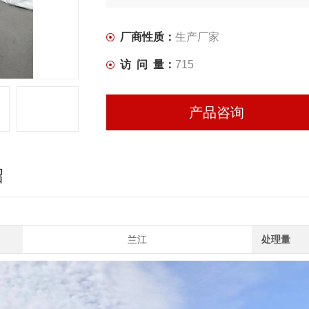
厂商性质：
生产厂家
访 问 量：
715
产品咨询
绍
兰江
处理量