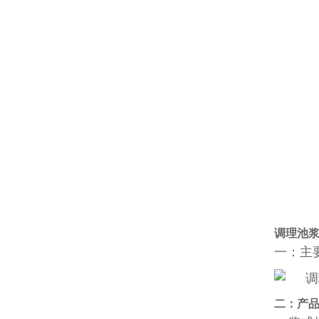
调理池
一：主
二：产