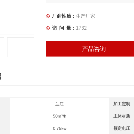
厂商性质：
生产厂家
访 问 量：
1732
产品咨询
绍
兰江
加工定制
50m³/h
主体材质
0.75kw
额定电压