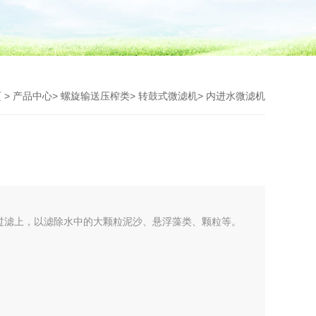
页
>
产品中心
>
螺旋输送压榨类
>
转鼓式微滤机
> 内进水微滤机
过滤上，以滤除水中的大颗粒泥沙、悬浮藻类、颗粒等。