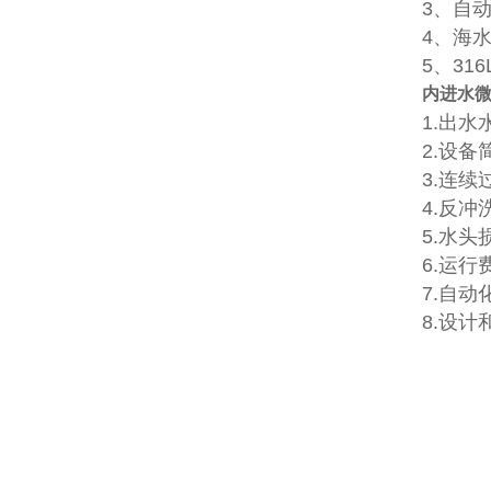
3、自
4、海
5、3
内进水
1.出
2.设
3.连
4.反
5.水头
6.运行
7.自
8.设