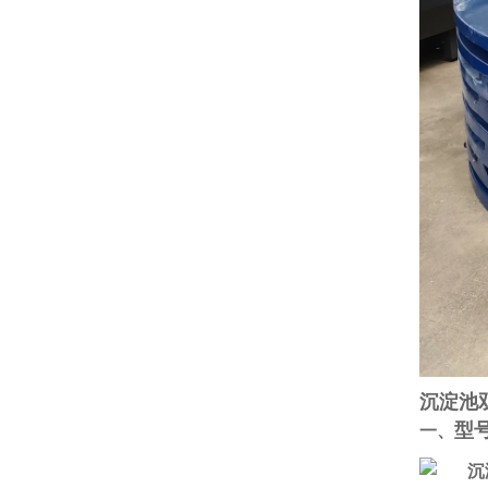
沉淀池
型
一、