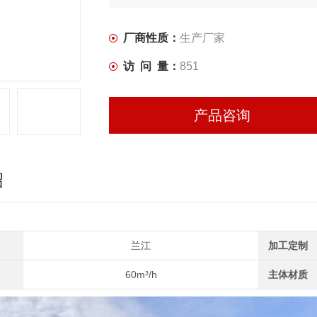
厂商性质：
生产厂家
访 问 量：
851
产品咨询
绍
兰江
加工定制
60m³/h
主体材质