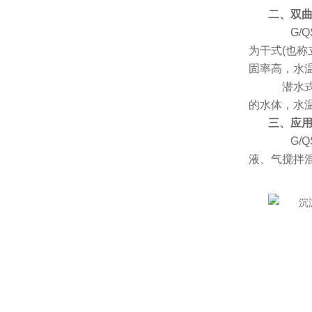
二、双
G/Q
为干式(也
固率高，水
潜水式
的水体，水温
三、
应
G/Q
液、气搅拌