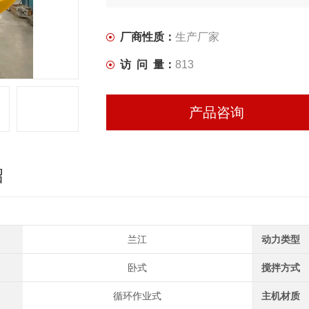
厂商性质：
生产厂家
访 问 量：
813
产品咨询
绍
兰江
动力类型
卧式
搅拌方式
循环作业式
主机材质