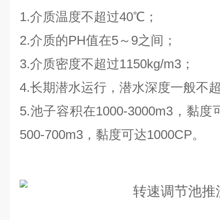
1.
介质温度不超过
40
℃；
2.
介质的
PH
值在
5
～
9
之间；
3.
介质密度不超过
1150kg/m3
；
4.
长期潜水运行，潜水深度一般不
5.
池子容积在
1000-3000m3
，黏度
500-700m3
，黏度可达
1000CP
。