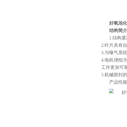
好氧池
结构简
1.结构
2.叶片具有
3.与曝气
4.电机绕组
工作更加可
5.机械密
产品性