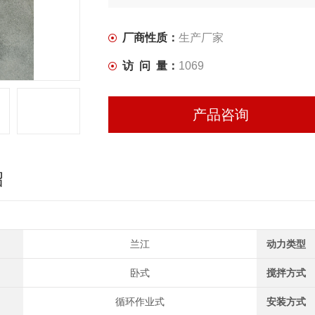
厂商性质：
生产厂家
访 问 量：
1069
产品咨询
绍
兰江
动力类型
卧式
搅拌方式
循环作业式
安装方式